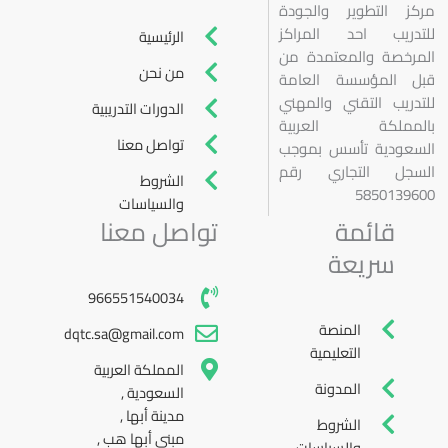
مركز التطوير والجودة
للتدريب احد المراكز
الرئيسية
المرخصة والمعتمدة من
من نحن
قبل المؤسسة العامة
للتدريب التقني والمهني
الدورات التدريبية
بالمملكة العربية
تواصل معنا
السعودية تأسس بموجب
السجل التجاري رقم
الشروط
5850139600
والسياسات
قائمة
تواصل معنا
سريعة
966551540034
المنصة
dqtc.sa@gmail.com
التعليمية
المملكة العربية
المدونة
السعودية ,
مدينة أبها ,
الشروط
مبنى أبها هب ,
والسياسات