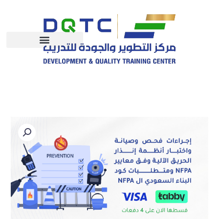
خطي
لى
لمحتوى
كمية
إجراءات
فحص
وصيانة
واختبار
أنظمة
إنذار
الحريق
الآلية