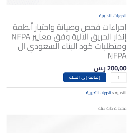
وفق
معايير
الدورات التدريبية
NFPA
ومتطلبات
إجراءات فحص وصيانة واختبار أنظمة
كود
إنذار الحريق الآلية وفق معايير NFPA
البناء
ومتطلبات كود البناء السعودي ال
السعودي
ال
NFPA
NFPA
200,00
ر.س
إضافة إلى السلة
التصنيف:
الدورات التدريبية
منتجات ذات صلة